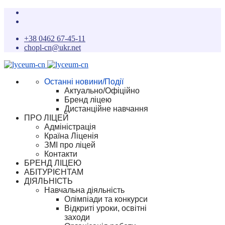
+38 0462 67-45-11
chopl-cn@ukr.net
Останні новини/Події
Актуально/Офіційно
Бренд ліцею
Дистанційне навчання
ПРО ЛІЦЕЙ
Адміністрація
Країна Ліценія
ЗМІ про ліцей
Контакти
БРЕНД ЛІЦЕЮ
АБІТУРІЄНТАМ
ДІЯЛЬНІСТЬ
Навчальна діяльність
Олімпіади та конкурси
Відкриті уроки, освітні
заходи