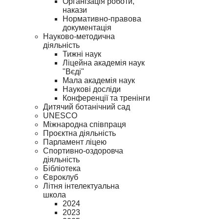
Організація роботи,
накази
Нормативно-правова
документація
Науково-методична
діяльність
Тижні наук
Ліцейна академія наук
"Вєді"
Мала академія наук
Наукові досліди
Конференції та тренінги
Дитячий ботанічний сад
UNESCO
Міжнародна співпраця
Проєктна діяльність
Парламент ліцею
Спортивно-оздоровча
діяльність
Бібліотека
Євроклуб
Літня інтелектуальна
школа
2024
2023