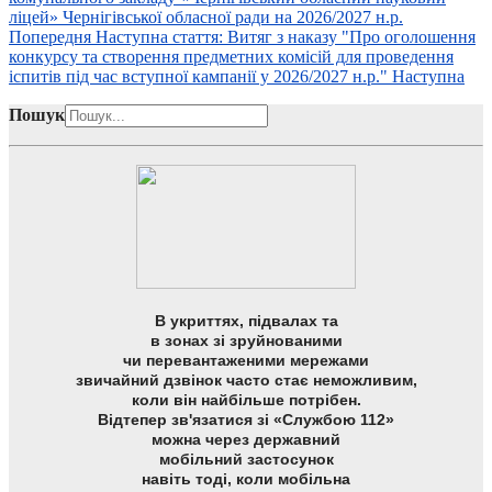
ліцей» Чернігівської обласної ради на 2026/2027 н.р.
Попередня
Наступна стаття: Витяг з наказу "Про оголошення
конкурсу та створення предметних комісій для проведення
іспитів під час вступної кампанії у 2026/2027 н.р."
Наступна
Пошук
В укриттях, підвалах та
в зонах зі зруйнованими
чи перевантаженими мережами
звичайний дзвінок часто стає неможливим,
коли він найбільше потрібен.
Відтепер зв'язатися зі «Службою 112»
можна через державний
мобільний застосунок
навіть тоді, коли мобільна