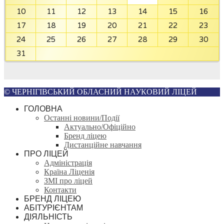
10
11
12
13
14
15
16
17
18
19
20
21
22
23
24
25
26
27
28
29
30
31
© ЧЕРНІГІВСЬКИЙ ОБЛАСНИЙ НАУКОВИЙ ЛІЦЕЙ
ГОЛОВНА
Останні новини/Події
Актуально/Офіційно
Бренд ліцею
Дистанційне навчання
ПРО ЛІЦЕЙ
Адміністрація
Країна Ліценія
ЗМІ про ліцей
Контакти
БРЕНД ЛІЦЕЮ
АБІТУРІЄНТАМ
ДІЯЛЬНІСТЬ