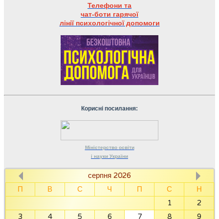
Телефони та
чат-боти гарячої
лінії психологічної допомоги
Корисні посилання:
Міністерство
освіти
і науки
України
серпня 2026
П
В
С
Ч
П
С
Н
1
2
3
4
5
6
7
8
9