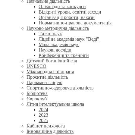
Навчальна діяльність
Олімпіади та конкурси
Відкриті уроки, освітні заходи
Організація роботи, накази
Нормативно-правова документація
Науково-методична діяльність
Тижні наук
Ліцейна академія наук "Вєді"
Мала академія наук
Наукові досліди
Конференції та тренінги
Дитячий ботанічний сад
UNESCO
Міжнародна співпраця
Проєктна діяльність
Парламент ліцею
Спортивно-оздоровча діяльність
Бібліотека
Євроклуб
Літня інтелектуальна школа
2024
2023
2025
Кабінет психолога
Інноваційна діяльність