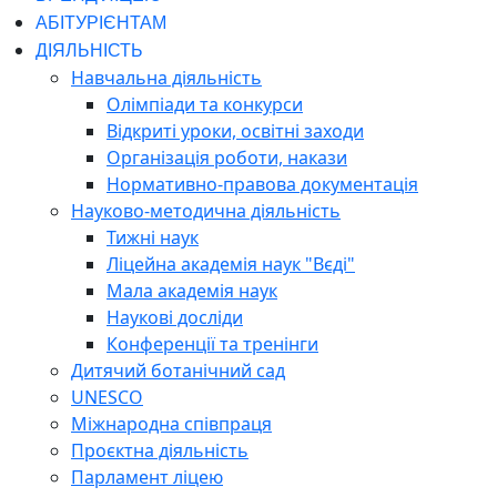
АБІТУРІЄНТАМ
ДІЯЛЬНІСТЬ
Навчальна діяльність
Олімпіади та конкурси
Відкриті уроки, освітні заходи
Організація роботи, накази
Нормативно-правова документація
Науково-методична діяльність
Тижні наук
Ліцейна академія наук "Вєді"
Мала академія наук
Наукові досліди
Конференції та тренінги
Дитячий ботанічний сад
UNESCO
Міжнародна співпраця
Проєктна діяльність
Парламент ліцею