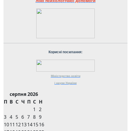
лінії психологічної допомоги
Корисні посилання:
Міністерство
освіти
і науки
України
серпня 2026
П
В
С
Ч
П
С
Н
1
2
3
4
5
6
7
8
9
10
11
12
13
14
15
16