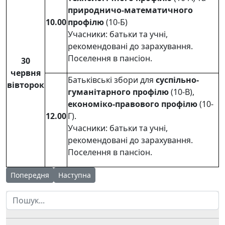
природничо-математичного
10.00
профілю
(10-Б)
Учасники: батьки та учні,
рекомендовані до зарахування.
Поселення в пансіон.
30
червня
Батьківські збори для
суспільно-
вівторок
гуманітарного профілю
(10-В),
економіко-правового профілю
(10-
12.00
Г).
Учасники: батьки та учні,
рекомендовані до зарахування.
Поселення в пансіон.
Попередня стаття: Витяг з наказу №82 від 29.06.2026 р. КЗ "
Наступна стаття: Тестування 25.06.2026 р.
Попередня
Наступна
Пошук