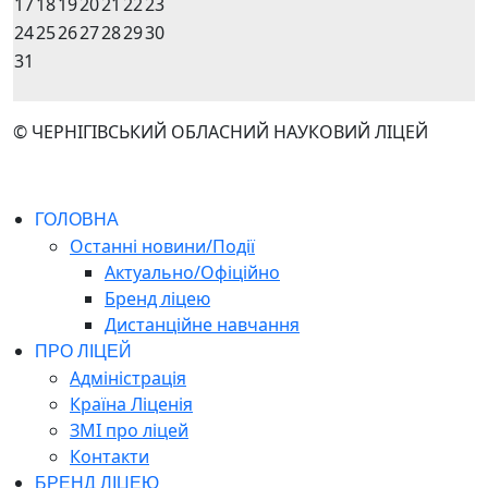
17
18
19
20
21
22
23
24
25
26
27
28
29
30
31
© ЧЕРНІГІВСЬКИЙ ОБЛАСНИЙ НАУКОВИЙ ЛІЦЕЙ
ГОЛОВНА
Останні новини/Події
Актуально/Офіційно
Бренд ліцею
Дистанційне навчання
ПРО ЛІЦЕЙ
Адміністрація
Країна Ліценія
ЗМІ про ліцей
Контакти
БРЕНД ЛІЦЕЮ