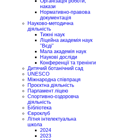
Організація роботи,
накази
Нормативно-правова
документація
Науково-методична
діяльність
Тижні наук
Ліцейна академія наук
"Вєді"
Мала академія наук
Наукові досліди
Конференції та тренінги
Дитячий ботанічний сад
UNESCO
Міжнародна співпраця
Проєктна діяльність
Парламент ліцею
Спортивно-оздоровча
діяльність
Бібліотека
Євроклуб
Літня інтелектуальна
школа
2024
2023