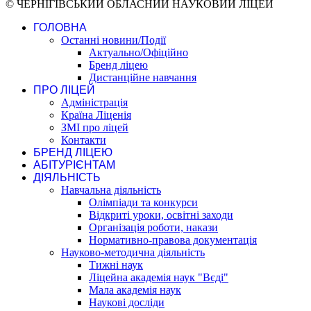
© ЧЕРНІГІВСЬКИЙ ОБЛАСНИЙ НАУКОВИЙ ЛІЦЕЙ
ГОЛОВНА
Останні новини/Події
Актуально/Офіційно
Бренд ліцею
Дистанційне навчання
ПРО ЛІЦЕЙ
Адміністрація
Країна Ліценія
ЗМІ про ліцей
Контакти
БРЕНД ЛІЦЕЮ
АБІТУРІЄНТАМ
ДІЯЛЬНІСТЬ
Навчальна діяльність
Олімпіади та конкурси
Відкриті уроки, освітні заходи
Організація роботи, накази
Нормативно-правова документація
Науково-методична діяльність
Тижні наук
Ліцейна академія наук "Вєді"
Мала академія наук
Наукові досліди