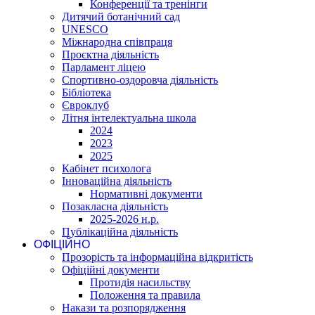
Конференції та тренінги
Дитячий ботанічний сад
UNESCO
Міжнародна співпраця
Проєктна діяльність
Парламент ліцею
Спортивно-оздоровча діяльність
Бібліотека
Євроклуб
Літня інтелектуальна школа
2024
2023
2025
Кабінет психолога
Інноваційна діяльність
Нормативні документи
Позакласна діяльність
2025-2026 н.р.
Публікаційна діяльність
ОФІЦІЙНО
Прозорість та інформаційна відкритість
Офіційні документи
Протидія насильству
Положення та правила
Накази та розпорядження