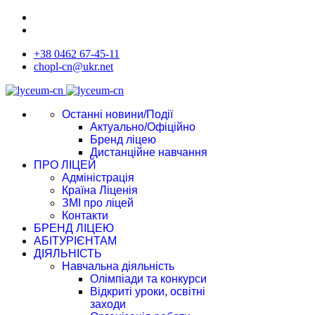
+38 0462 67-45-11
chopl-cn@ukr.net
Останні новини/Події
Актуально/Офіційно
Бренд ліцею
Дистанційне навчання
ПРО ЛІЦЕЙ
Адміністрація
Країна Ліценія
ЗМІ про ліцей
Контакти
БРЕНД ЛІЦЕЮ
АБІТУРІЄНТАМ
ДІЯЛЬНІСТЬ
Навчальна діяльність
Олімпіади та конкурси
Відкриті уроки, освітні
заходи