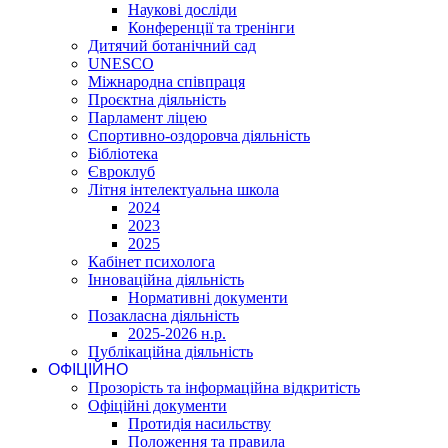
Наукові досліди
Конференції та тренінги
Дитячий ботанічний сад
UNESCO
Міжнародна співпраця
Проєктна діяльність
Парламент ліцею
Спортивно-оздоровча діяльність
Бібліотека
Євроклуб
Літня інтелектуальна школа
2024
2023
2025
Кабінет психолога
Інноваційна діяльність
Нормативні документи
Позакласна діяльність
2025-2026 н.р.
Публікаційна діяльність
ОФІЦІЙНО
Прозорість та інформаційна відкритість
Офіційні документи
Протидія насильству
Положення та правила