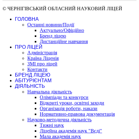
© ЧЕРНІГІВСЬКИЙ ОБЛАСНИЙ НАУКОВИЙ ЛІЦЕЙ
ГОЛОВНА
Останні новини/Події
Актуально/Офіційно
Бренд ліцею
Дистанційне навчання
ПРО ЛІЦЕЙ
Адміністрація
Країна Ліценія
ЗМІ про ліцей
Контакти
БРЕНД ЛІЦЕЮ
АБІТУРІЄНТАМ
ДІЯЛЬНІСТЬ
Навчальна діяльність
Олімпіади та конкурси
Відкриті уроки, освітні заходи
Організація роботи, накази
Нормативно-правова документація
Науково-методична діяльність
Тижні наук
Ліцейна академія наук "Вєді"
Мала академія наук