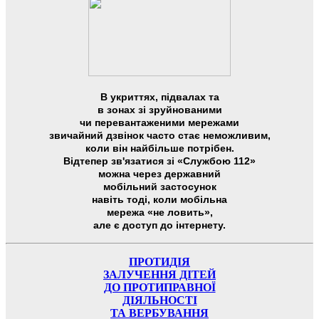
В укриттях, підвалах та
в зонах зі зруйнованими
чи перевантаженими мережами
звичайний дзвінок часто стає неможливим,
коли він найбільше потрібен.
Відтепер зв'язатися зі «Службою 112»
можна через державний
мобільний застосунок
навіть тоді, коли мобільна
мережа «не ловить»,
але є доступ до інтернету.
ПРОТИДІЯ
ЗАЛУЧЕННЯ ДІТЕЙ
ДО ПРОТИПРАВНОЇ
ДІЯЛЬНОСТІ
ТА ВЕРБУВАННЯ