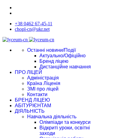
+38 0462 67-45-11
chopl-cn@ukr.net
Останні новини/Події
Актуально/Офіційно
Бренд ліцею
Дистанційне навчання
ПРО ЛІЦЕЙ
Адміністрація
Країна Ліценія
ЗМІ про ліцей
Контакти
БРЕНД ЛІЦЕЮ
АБІТУРІЄНТАМ
ДІЯЛЬНІСТЬ
Навчальна діяльність
Олімпіади та конкурси
Відкриті уроки, освітні
заходи