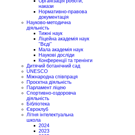
Організація роботи,
накази
Нормативно-правова
документація
Науково-методична
діяльність
Тижні наук
Ліцейна академія наук
"Вєді"
Мала академія наук
Наукові досліди
Конференції та тренінги
Дитячий ботанічний сад
UNESCO
Міжнародна співпраця
Проєктна діяльність
Парламент ліцею
Спортивно-оздоровча
діяльність
Бібліотека
Євроклуб
Літня інтелектуальна
школа
2024
2023