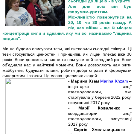
сьогодні до ліцею - в укритті.
Але для всіх він був
форумом-уриттям.
Можливістю повернутися на
20, 10, чи 30 років назад. А
під час війни - ще й місцем
концентрації сили й єднання, яку ми всі називаємо "ліцейна
родина".
Ми не будемо описувати тези, які висловили сьогодні спікери. Ці
тези стосуються цінностей і принципів, які ліцей плекає вже 30
років. Вони допомогли вистояти нам усім цей складний рік. Вони
об'єднали нас у найтяжчі моменти. Вони дозволяють нам жити
майбутнім, будувати плани, робити добрі справи й формувати
синергетичні зв'язки. Це слова щасливих людей:
-
Марини Хзам
Marina Khzam
–
ініціаторки акції
взаємодопомоги, яка
стартувала у березні 2022 року,
випускниці 2017 року
-
Марії Коваленко
–
координаторки акції
взаємодопомоги, випускниці
2017 року
-
Сергія Хмельницького
–