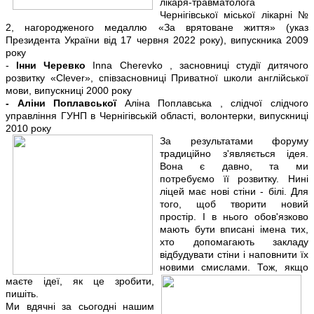
лікаря-травматолога
Чернігівської міської лікарні №
2, нагородженого медаллю «За врятоване життя» (указ
Президента України від 17 червня 2022 року), випускника 2009
року
-
Інни Черевко
Inna Cherevko , засновниці студії дитячого
розвитку «Clever», співзасновниці Приватної школи англійської
мови, випускниці 2000 року
- Аліни Поплавської
Аліна Поплавська , слідчої слідчого
управління ГУНП в Чернігівській області, волонтерки, випускниці
2010 року
За результатами форуму
традиційно з'являється ідея.
Вона є давно, та ми
потребуємо її розвитку. Нині
ліцей має нові стіни - білі. Для
того, щоб творити новий
простір. І в нього обов'язково
мають бути вписані імена тих,
хто допомагають закладу
відбудувати стіни і наповнити їх
новими смислами. Тож, якщо
маєте ідеї, як це зробити,
пишіть.
Ми вдячні за сьогодні нашим