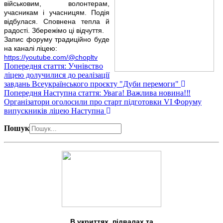
військовим, волонтерам,
учасникам і учасницям. Подія
відбулася. Сповнена тепла й
радості. Збережімо ці відчуття.
Запис форуму традиційно буде
на каналі ліцею:
https://youtube.com/@chopltv
Попередня стаття: Учнівство
ліцею долучилися до реалізації
завдань Всеукраїнського проєкту "Дуби перемоги"
Попередня
Наступна стаття: Увага! Важлива новина!‼️
Організатори оголосили про старт підготовки VI Форуму
випускників ліцею
Наступна
Пошук
В укриттях, підвалах та