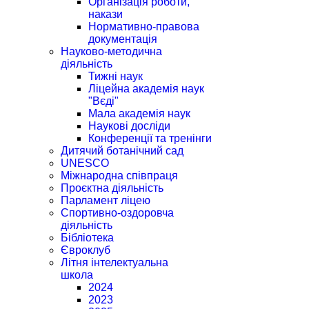
Організація роботи,
накази
Нормативно-правова
документація
Науково-методична
діяльність
Тижні наук
Ліцейна академія наук
"Вєді"
Мала академія наук
Наукові досліди
Конференції та тренінги
Дитячий ботанічний сад
UNESCO
Міжнародна співпраця
Проєктна діяльність
Парламент ліцею
Спортивно-оздоровча
діяльність
Бібліотека
Євроклуб
Літня інтелектуальна
школа
2024
2023