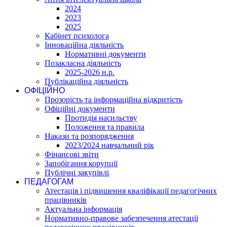
2024
2023
2025
Кабінет психолога
Інноваційна діяльність
Нормативні документи
Позакласна діяльність
2025-2026 н.р.
Публікаційна діяльність
ОФІЦІЙНО
Прозорість та інформаційна відкритість
Офіційні документи
Протидія насильству
Положення та правила
Накази та розпорядження
2023/2024 навчальний рік
Фінансові звіти
Запобігання корупції
Публічні закупівлі
ПЕДАГОГАМ
Атестація і підвишення кваліфікації педагогічних
працівників
Актуальна інформація
Нормативно-правове забезпечення атестації