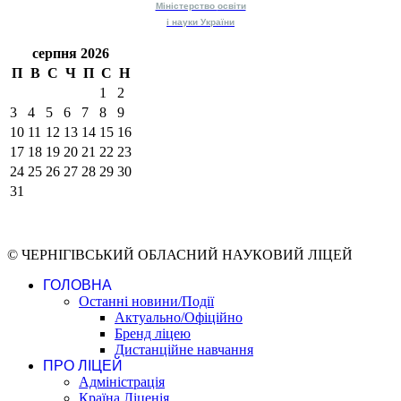
Міністерство
освіти
і науки
України
серпня 2026
П
В
С
Ч
П
С
Н
1
2
3
4
5
6
7
8
9
10
11
12
13
14
15
16
17
18
19
20
21
22
23
24
25
26
27
28
29
30
31
© ЧЕРНІГІВСЬКИЙ ОБЛАСНИЙ НАУКОВИЙ ЛІЦЕЙ
ГОЛОВНА
Останні новини/Події
Актуально/Офіційно
Бренд ліцею
Дистанційне навчання
ПРО ЛІЦЕЙ
Адміністрація
Країна Ліценія