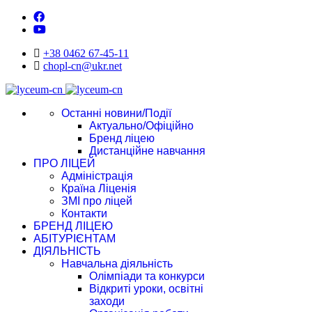
+38 0462 67-45-11
chopl-cn@ukr.net
Останні новини/Події
Актуально/Офіційно
Бренд ліцею
Дистанційне навчання
ПРО ЛІЦЕЙ
Адміністрація
Країна Ліценія
ЗМІ про ліцей
Контакти
БРЕНД ЛІЦЕЮ
АБІТУРІЄНТАМ
ДІЯЛЬНІСТЬ
Навчальна діяльність
Олімпіади та конкурси
Відкриті уроки, освітні
заходи