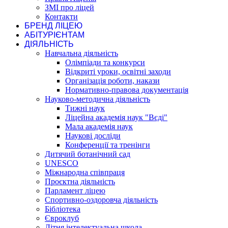
ЗМІ про ліцей
Контакти
БРЕНД ЛІЦЕЮ
АБІТУРІЄНТАМ
ДІЯЛЬНІСТЬ
Навчальна діяльність
Олімпіади та конкурси
Відкриті уроки, освітні заходи
Організація роботи, накази
Нормативно-правова документація
Науково-методична діяльність
Тижні наук
Ліцейна академія наук "Вєді"
Мала академія наук
Наукові досліди
Конференції та тренінги
Дитячий ботанічний сад
UNESCO
Міжнародна співпраця
Проєктна діяльність
Парламент ліцею
Спортивно-оздоровча діяльність
Бібліотека
Євроклуб
Літня інтелектуальна школа