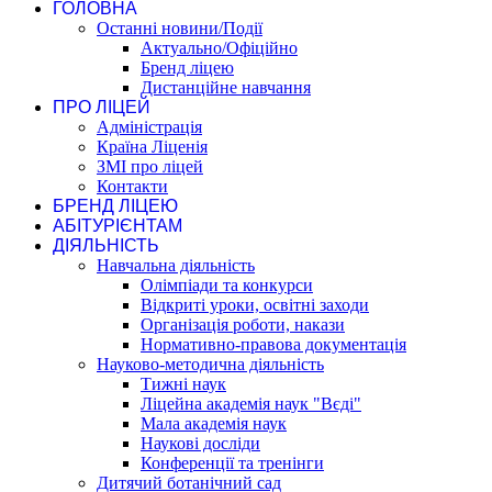
ГОЛОВНА
Останні новини/Події
Актуально/Офіційно
Бренд ліцею
Дистанційне навчання
ПРО ЛІЦЕЙ
Адміністрація
Країна Ліценія
ЗМІ про ліцей
Контакти
БРЕНД ЛІЦЕЮ
АБІТУРІЄНТАМ
ДІЯЛЬНІСТЬ
Навчальна діяльність
Олімпіади та конкурси
Відкриті уроки, освітні заходи
Організація роботи, накази
Нормативно-правова документація
Науково-методична діяльність
Тижні наук
Ліцейна академія наук "Вєді"
Мала академія наук
Наукові досліди
Конференції та тренінги
Дитячий ботанічний сад