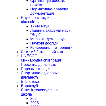
Організація роботи,
накази
Нормативно-правова
документація
Науково-методична
діяльність
Тижні наук
Ліцейна академія наук
"Вєді"
Мала академія наук
Наукові досліди
Конференції та тренінги
Дитячий ботанічний сад
UNESCO
Міжнародна співпраця
Проєктна діяльність
Парламент ліцею
Спортивно-оздоровча
діяльність
Бібліотека
Євроклуб
Літня інтелектуальна
школа
2024
2023