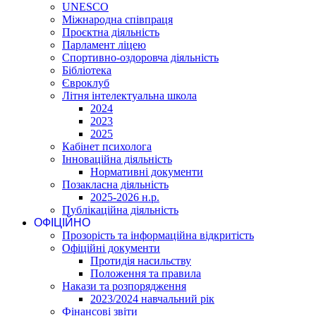
UNESCO
Міжнародна співпраця
Проєктна діяльність
Парламент ліцею
Спортивно-оздоровча діяльність
Бібліотека
Євроклуб
Літня інтелектуальна школа
2024
2023
2025
Кабінет психолога
Інноваційна діяльність
Нормативні документи
Позакласна діяльність
2025-2026 н.р.
Публікаційна діяльність
ОФІЦІЙНО
Прозорість та інформаційна відкритість
Офіційні документи
Протидія насильству
Положення та правила
Накази та розпорядження
2023/2024 навчальний рік
Фінансові звіти