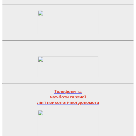
Телефони та
чат-боти гарячої
лінії психологічної допомоги