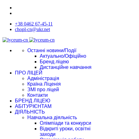
+38 0462 67-45-11
chopl-cn@ukr.net
Останні новини/Події
Актуально/Офіційно
Бренд ліцею
Дистанційне навчання
ПРО ЛІЦЕЙ
Адміністрація
Країна Ліценія
ЗМІ про ліцей
Контакти
БРЕНД ЛІЦЕЮ
АБІТУРІЄНТАМ
ДІЯЛЬНІСТЬ
Навчальна діяльність
Олімпіади та конкурси
Відкриті уроки, освітні
заходи