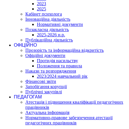
2023
2025
Кабінет психолога
Інноваційна діяльність
Нормативні документи
Позакласна діяльність
2025-2026 н.р.
Публікаційна діяльність
ОФІЦІЙНО
Прозорість та інформаційна відкритість
Офіційні документи
Протидія насильству
Положення та правила
Накази та розпорядження
2023/2024 навчальний рік
Фінансові звіти
Запобігання корупції
Публічні закупівлі
ПЕДАГОГАМ
Атестація і підвишення кваліфікації педагогічних
працівників
Актуальна інформація
Нормативно-правове забезпечення атестації
педагогічних працівників