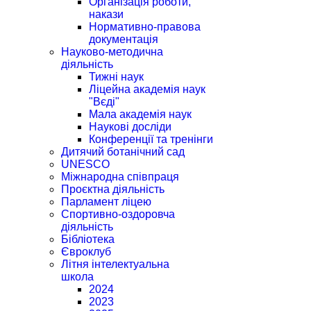
Організація роботи,
накази
Нормативно-правова
документація
Науково-методична
діяльність
Тижні наук
Ліцейна академія наук
"Вєді"
Мала академія наук
Наукові досліди
Конференції та тренінги
Дитячий ботанічний сад
UNESCO
Міжнародна співпраця
Проєктна діяльність
Парламент ліцею
Спортивно-оздоровча
діяльність
Бібліотека
Євроклуб
Літня інтелектуальна
школа
2024
2023