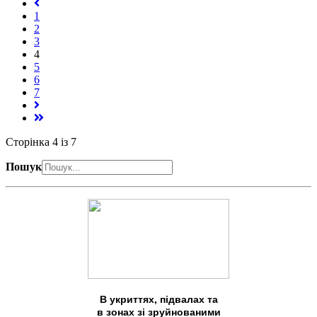
1
2
3
4
5
6
7
Сторінка 4 із 7
Пошук
В укриттях, підвалах та
в зонах зі зруйнованими