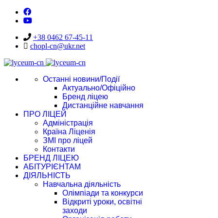
+38 0462 67-45-11
chopl-cn@ukr.net
Останні новини/Події
Актуально/Офіційно
Бренд ліцею
Дистанційне навчання
ПРО ЛІЦЕЙ
Адміністрація
Країна Ліценія
ЗМІ про ліцей
Контакти
БРЕНД ЛІЦЕЮ
АБІТУРІЄНТАМ
ДІЯЛЬНІСТЬ
Навчальна діяльність
Олімпіади та конкурси
Відкриті уроки, освітні
заходи