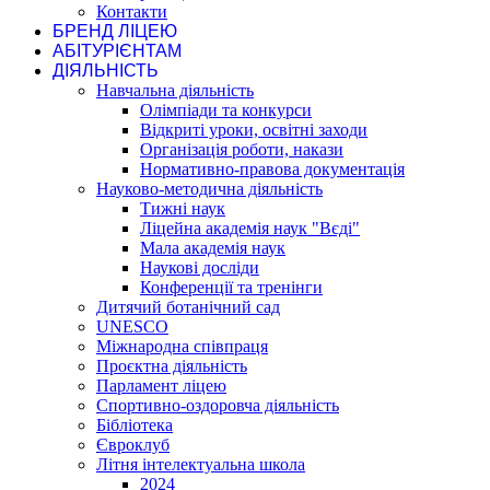
Контакти
БРЕНД ЛІЦЕЮ
АБІТУРІЄНТАМ
ДІЯЛЬНІСТЬ
Навчальна діяльність
Олімпіади та конкурси
Відкриті уроки, освітні заходи
Організація роботи, накази
Нормативно-правова документація
Науково-методична діяльність
Тижні наук
Ліцейна академія наук "Вєді"
Мала академія наук
Наукові досліди
Конференції та тренінги
Дитячий ботанічний сад
UNESCO
Міжнародна співпраця
Проєктна діяльність
Парламент ліцею
Спортивно-оздоровча діяльність
Бібліотека
Євроклуб
Літня інтелектуальна школа
2024