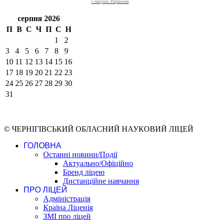
і науки
України
серпня 2026
П
В
С
Ч
П
С
Н
1
2
3
4
5
6
7
8
9
10
11
12
13
14
15
16
17
18
19
20
21
22
23
24
25
26
27
28
29
30
31
© ЧЕРНІГІВСЬКИЙ ОБЛАСНИЙ НАУКОВИЙ ЛІЦЕЙ
ГОЛОВНА
Останні новини/Події
Актуально/Офіційно
Бренд ліцею
Дистанційне навчання
ПРО ЛІЦЕЙ
Адміністрація
Країна Ліценія
ЗМІ про ліцей