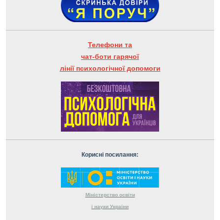
Телефони та
чат-боти гарячої
лінії психологічної допомоги
Корисні посилання:
Міністерство
освіти
і науки
України