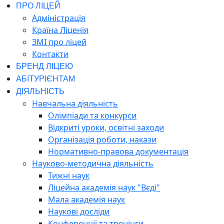
ПРО ЛІЦЕЙ
Адміністрація
Країна Ліценія
ЗМІ про ліцей
Контакти
БРЕНД ЛІЦЕЮ
АБІТУРІЄНТАМ
ДІЯЛЬНІСТЬ
Навчальна діяльність
Олімпіади та конкурси
Відкриті уроки, освітні заходи
Організація роботи, накази
Нормативно-правова документація
Науково-методична діяльність
Тижні наук
Ліцейна академія наук "Вєді"
Мала академія наук
Наукові досліди
Конференції та тренінги