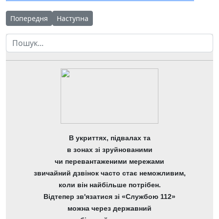
Попередня стаття: Ще одне неймовірне досягнення учнівст
Наступна стаття: Синергія освіти, науки, команд
Попередня
Наступна
Пошук
В укриттях, підвалах та
в зонах зі зруйнованими
чи перевантаженими мережами
звичайний дзвінок часто стає неможливим,
коли він найбільше потрібен.
Відтепер зв'язатися зі «Службою 112»
можна через державний