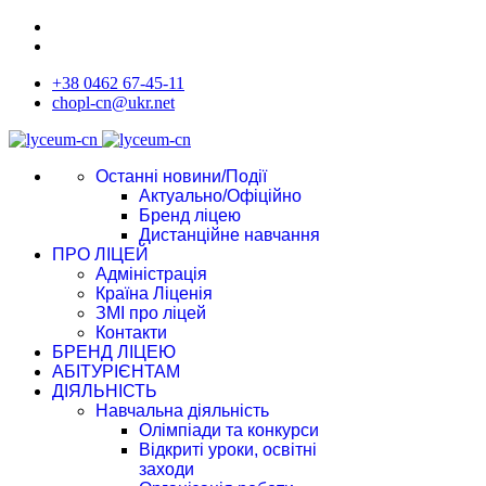
+38 0462 67-45-11
chopl-cn@ukr.net
Останні новини/Події
Актуально/Офіційно
Бренд ліцею
Дистанційне навчання
ПРО ЛІЦЕЙ
Адміністрація
Країна Ліценія
ЗМІ про ліцей
Контакти
БРЕНД ЛІЦЕЮ
АБІТУРІЄНТАМ
ДІЯЛЬНІСТЬ
Навчальна діяльність
Олімпіади та конкурси
Відкриті уроки, освітні
заходи