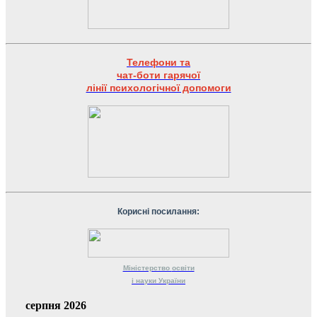
Телефони та
чат-боти гарячої
лінії психологічної допомоги
Корисні посилання:
Міністерство
освіти
і науки
України
серпня 2026