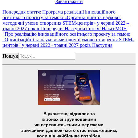
Завантажити
Попередня стаття: Програма реалізації інноваційного
освітнього проєкту за темою «Організаційні та науково-
методичні умови створення STEM-центрів» у червні 2022 –
травні 2027 років
Попередня
Наступна стаття: Наказ МОН
"Про реалізацію інноваційного освітнього проєкту за темою
"Організаційні та науково-методичні умови створення STEM-
центрів" у червні 2022 - травні 2027 років
Наступна
Пошук
В укриттях, підвалах та
в зонах зі зруйнованими
чи перевантаженими мережами
звичайний дзвінок часто стає неможливим,
коли він найбільше потрібен.