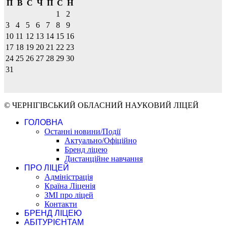
П
В
С
Ч
П
С
Н
1
2
3
4
5
6
7
8
9
10
11
12
13
14
15
16
17
18
19
20
21
22
23
24
25
26
27
28
29
30
31
© ЧЕРНІГІВСЬКИЙ ОБЛАСНИЙ НАУКОВИЙ ЛІЦЕЙ
ГОЛОВНА
Останні новини/Події
Актуально/Офіційно
Бренд ліцею
Дистанційне навчання
ПРО ЛІЦЕЙ
Адміністрація
Країна Ліценія
ЗМІ про ліцей
Контакти
БРЕНД ЛІЦЕЮ
АБІТУРІЄНТАМ