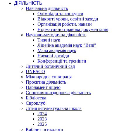
ДІЯЛЬНІСТЬ
Навчальна діяльність
Олімпіади та конкурси
Відкриті уроки, освітні заходи
Організація роботи, накази
Нормативно-правова документація
Науково-методична діяльність
Тижні наук
Ліцейна академія наук "Вєді"
Мала академія наук
Наукові досліди
Конференції та тренінги
Дитячий ботанічний сад
UNESCO
Міжнародна співпраця
Проєктна діяльність
Парламент ліцею
Спортивно-оздоровча діяльність
Бібліотека
Євроклуб
Літня інтелектуальна школа
2024
2023
2025
Кабінет психолога