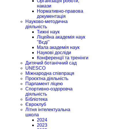
Організація роботи,
накази
Нормативно-правова
документація
Науково-методична
діяльність
Тижні наук
Ліцейна академія наук
"Вєді"
Мала академія наук
Наукові досліди
Конференції та тренінги
Дитячий ботанічний сад
UNESCO
Міжнародна співпраця
Проєктна діяльність
Парламент ліцею
Спортивно-оздоровча
діяльність
Бібліотека
Євроклуб
Літня інтелектуальна
школа
2024
2023